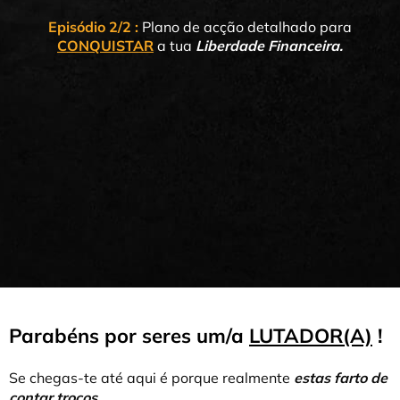
Episódio 2/2 :
Plano de acção detalhado para
CONQUISTAR
a tua
Liberdade Financeira.
Parabéns por seres um/a
LUTADOR(A)
!
Se chegas-te até aqui é porque realmente
estas farto de
contar trocos…